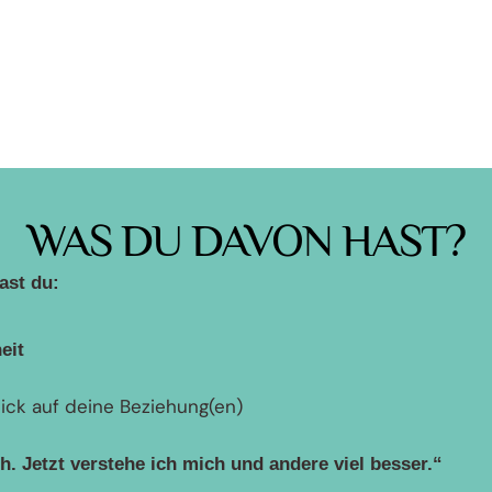
WAS DU DAVON HAST?
ast du:
eit
lick auf deine Beziehung(en)
h. Jetzt verstehe ich mich und andere viel besser.“