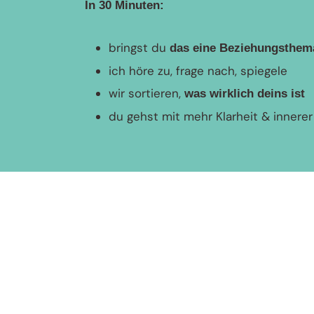
In 30 Minuten:
bringst du
das eine Beziehungsthem
ich höre zu, frage nach, spiegele
wir sortieren,
was wirklich deins ist
du gehst mit mehr Klarheit & innere