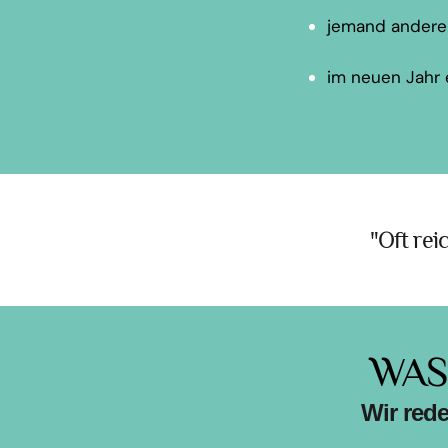
jemand anderen 
im neuen Jahr 
"Oft rei
WAS
Wir rede