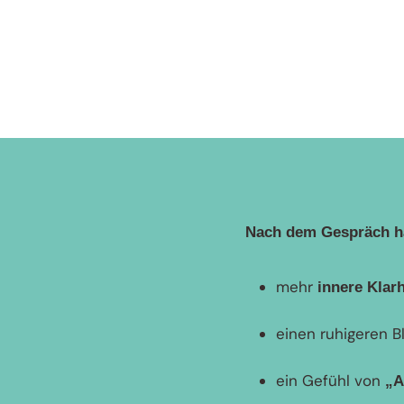
Nach dem Gespräch h
mehr
innere Klarh
einen ruhigeren B
ein Gefühl von
„A