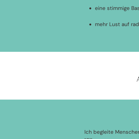
eine stimmige Bas
mehr Lust auf rad
Ich begleite Mensche