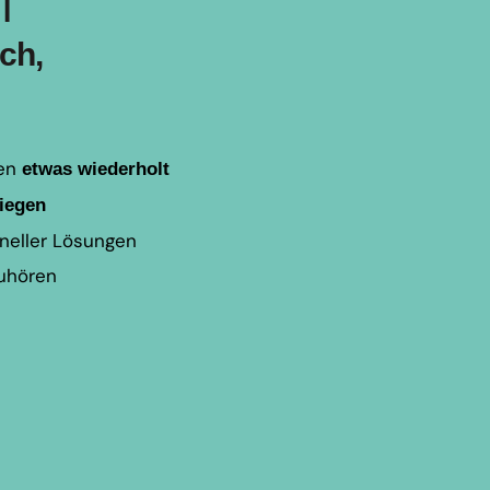
T
ch,
gen
etwas wiederholt
biegen
hneller Lösungen
zuhören