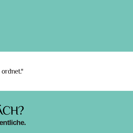
 ordnet."
ÄCH?
ntliche.