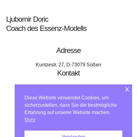
Ljubomir Doric
Coach des Essenz-Modells
Adresse
Kuntzestr. 27, D-73079 Süßen
Kontakt
x
+49 176 - 64 000 818
kontakt@ljubomir.net
Diese Website verwendet Cookies, um
Home
Das Modell
Angebot Essenz-Pass
sicherzustellen, dass Sie die bestmögliche
Erfahrung auf unserer Website machen.
Essenzen auf Reisen
Über mich
Kontakt
Mehr
EM-Community
Impressum
Datenschutz
Verstanden