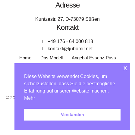
Adresse
Kuntzestr. 27, D-73079 Süßen
Kontakt
+49 176 - 64 000 818
kontakt@ljubomir.net
Home
Das Modell
Angebot Essenz-Pass
x
Essenzen auf Reisen
Über mich
Kontakt
Diese Website verwendet Cookies, um
EM-Community
Impressum
Datenschutz
sicherzustellen, dass Sie die bestmögliche
Erfahrung auf unserer Website machen.
-
© 2026 Ljubomir Doric. All rights reserved.
Mehr
Verstanden